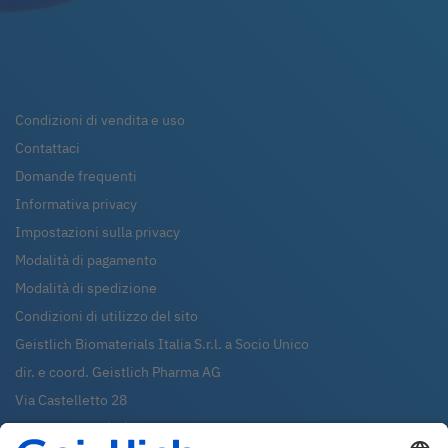
Condizioni di vendita e uso
Contattaci
Domande frequenti
Informativa privacy
Impostazioni sulla privacy
Modalità di pagamento
Modalità di spedizione
Condizioni di utilizzo del sito
Geistlich Biomaterials Italia S.r.l. a Socio Unico
dir. e coord. Geistlich Pharma AG
Via Castelletto 28
36016
Thiene (VI)