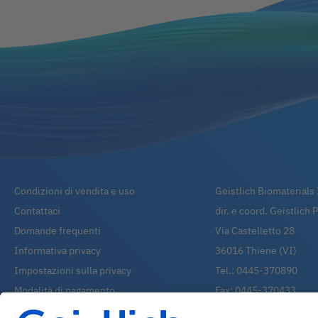
Condizioni di vendita e uso
Geistlich Biomaterials I
Contattaci
dir. e coord. Geistlich
Domande frequenti
Via Castelletto 28
Informativa privacy
36016
Thiene (VI)
Impostazioni sulla privacy
Tel.:
0445-370890
Modalità di pagamento
Fax:
0445-370433
Modalità di spedizione
Whatsapp:
0445-3708