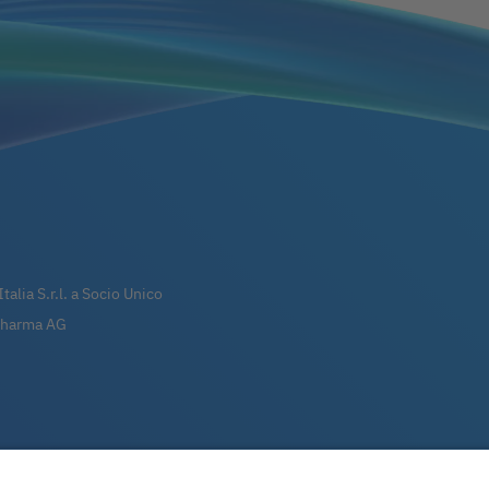
talia S.r.l. a Socio Unico
 Pharma AG
90