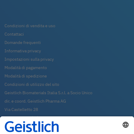
Condizioni di vendita e uso
Contattaci
Domande frequenti
Informativa privacy
Impostazioni sulla privacy
Modalità di pagamento
Modalità di spedizione
Condizioni di utilizzo del sito
Geistlich Biomaterials Italia S.r.l. a Socio Unico
dir. e coord. Geistlich Pharma AG
Via Castelletto 28
36016
Thiene (VI)
Tel.:
0445-370890