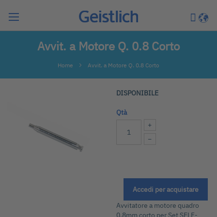
Cerca
Carrell
Lingu
Avvit. a Motore Q. 0.8 Corto
Home
Avvit. a Motore Q. 0.8 Corto
Vai
DISPONIBILE
alla
fine
Qtà
della
+
galleria
−
di
immagini
Accedi per acquistare
Vai
all'inizio
Avvitatore a motore quadro
della
0,8mm corto per Set SELF-