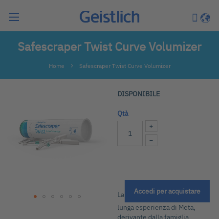
Cerca
Carrell
Lingu
Safescraper Twist Curve Volumizer
Home
Safescraper Twist Curve Volumizer
Vai
DISPONIBILE
alla
fine
Qtà
della
+
galleria
−
di
immagini
Accedi per acquistare
La
lunga esperienza di Meta,
Vai
derivante dalla famiglia
all'inizio