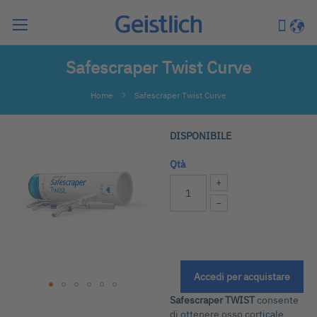
Cerca
Carrell
Lingu
Safescraper Twist Curve
Home
Safescraper Twist Curve
Vai
DISPONIBILE
alla
fine
Qtà
della
+
galleria
−
di
immagini
Accedi per acquistare
Safescraper TWIST
consente
Vai
di ottenere osso corticale
all'inizio