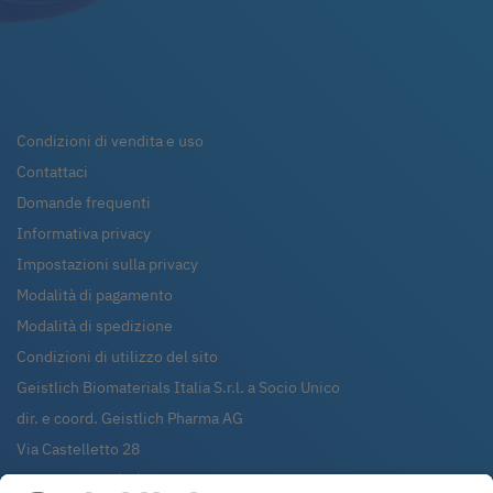
Condizioni di vendita e uso
Contattaci
Domande frequenti
Informativa privacy
Impostazioni sulla privacy
Modalità di pagamento
Modalità di spedizione
Condizioni di utilizzo del sito
Geistlich Biomaterials Italia S.r.l. a Socio Unico
dir. e coord. Geistlich Pharma AG
Via Castelletto 28
36016
Thiene (VI)