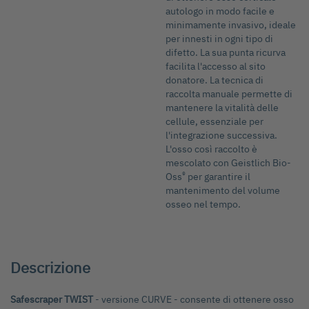
autologo in modo facile e
della
minimamente invasivo, ideale
galleria
per innesti in ogni tipo di
di
difetto. La sua punta ricurva
immagini
facilita l'accesso al sito
donatore. La tecnica di
raccolta manuale permette di
mantenere la vitalità delle
cellule, essenziale per
l'integrazione successiva.
L'osso così raccolto è
mescolato con Geistlich Bio-
®
Oss
per garantire il
mantenimento del volume
osseo nel tempo.
Descrizione
Safescraper TWIST
- versione CURVE - consente di ottenere osso