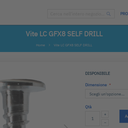
PRO
Cerca
Cerca
Vite LC GFX8 SELF DRILL
Home
Vite LC GFX8 SELF DRILL
DISPONIBILE
Dimensione
Qtà
+
A
−