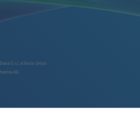
talia S.r.l. a Socio Unico
 Pharma AG
90
P. 02971380247