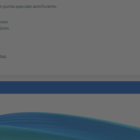
con punta speciale autoforante.
,8mm
: 1mm
tap.