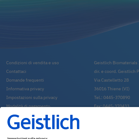
Condizioni di vendita e uso
Geistlich Biomaterials I
Contattaci
dir. e coord. Geistlich
Domande frequenti
Via Castelletto 28
Informativa privacy
36016
Thiene (VI)
Impostazioni sulla privacy
Tel.:
0445-370890
Modalità di pagamento
Fax:
0445-370433
Modalità di spedizione
Whatsapp:
0445-3708
Condizioni di utilizzo del sito
shop@geistlich.it
P.IVA - C.F. - REG. IM