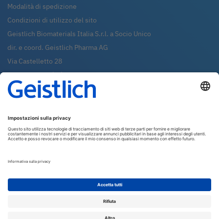
Modalità di spedizione
Condizioni di utilizzo del sito
Geistlich Biomaterials Italia S.r.l. a Socio Unico
dir. e coord. Geistlich Pharma AG
Via Castelletto 28
36016
Thiene (VI)
Tel.:
0445-370890
Fax:
0445-370433
Whatsapp:
0445-370890
shop@geistlich.it
P.IVA - C.F. - REG. IMP. 02971380247
R.E.A. VI 288631
Capitale sociale: €99.000,00 i.v.
Newsletter
Iscriviti