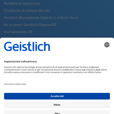
Modalità di spedizione
Condizioni di utilizzo del sito
Geistlich Biomaterials Italia S.r.l. a Socio Unico
dir. e coord. Geistlich Pharma AG
Via Castelletto 28
36016
Thiene (VI)
Tel.:
0445-370890
Fax:
0445-370433
Whatsapp:
0445-370890
shop@geistlich.it
P.IVA - C.F. - REG. IMP. 02971380247
R.E.A. VI 288631
Capitale sociale: €99.000,00 i.v.
Newsletter
Iscriviti