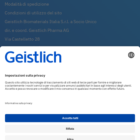
Modalità di spedizione
Condizioni di utilizzo del sito
Geistlich Biomaterials Italia S.r.l. a Socio Unico
dir. e coord. Geistlich Pharma AG
Via Castelletto 28
36016
Thiene (VI)
Tel.:
0445-370890
Fax:
0445-370433
Whatsapp:
0445-370890
shop@geistlich.it
P.IVA - C.F. - REG. IMP. 02971380247
R.E.A. VI 288631
Capitale sociale: €99.000,00 i.v.
Newsletter
Iscriviti